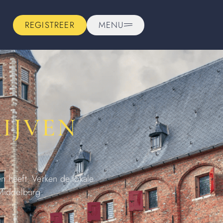
REGISTREER
MENU
IJVEN
n heeft. Verken de lokale
Middelburg.