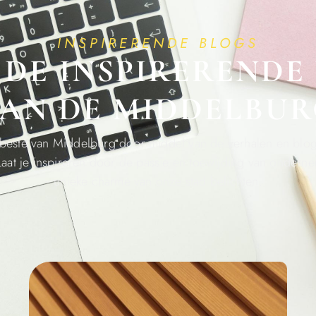
INSPIRERENDE BLOGS
N DE INSPIRERENDE
AN DE MIDDELBU
beste van Middelburg door middel van de verhalen en blog
Laat je inspireren door de passie en toewijding van ondern
unieke charme van onze stad belichten.