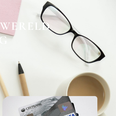
 WERELD
RG
s van lokale
emers die de