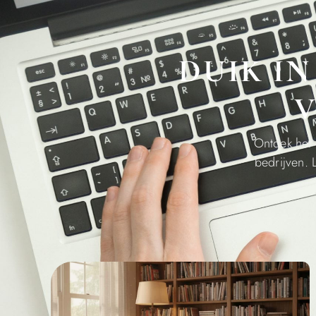
DUIK I
V
Ontdek het 
bedrijven. 