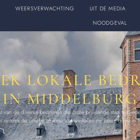
WEERSVERWACHTING
UIT DE MEDIA
NOODGEVAL
EK LOKALE BEDR
IN MIDDELBURG
ht van de diverse bedrijven die onze bruisende stad te biede
en ontdek de unieke charme van winkelen en zaken doen in 