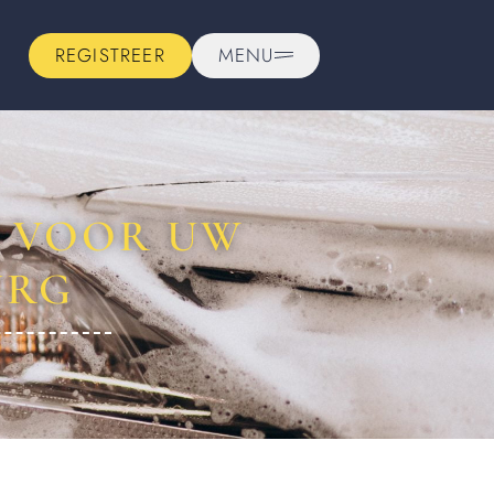
REGISTREER
MENU
N VOOR UW
URG