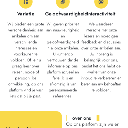
Variatie
Geloofwaardigheid
Interactiviteit
Wij bieden een grote
Wij geven prioriteit
We waarderen
verscheidenheid aan
aan nauwkeurigheid
interactie met onze
artikelen om aan
en
lezers en moedigen
verschillende
geloofwaardigheid
feedback en discussies
interesses en
in al onze artikelen.
over onze artikelen aan.
voorkeuren te
U kunt erop
Uw inbreng is
voldoen. Of je nu
vertrouwen dat de
belangrijk voor ons,
graag leest over
informatie op ons
omdat het ons helpt de
reizen, mode of
platform actueel en
kwaliteit van onze
persoonlijke
feitelijk is en
inhoud te verbeteren en
ontwikkeling, op ons
afkomstig is van
beter aan uw behoeften
platform vind je vast
gerenommeerde
te voldoen.
iets dat bij je past.
referenties.
over ons
Op ons platform zijn we er