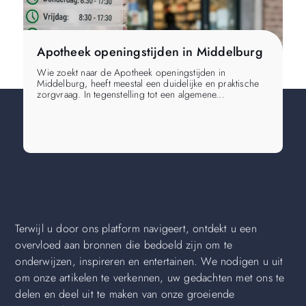
Apotheek openingstijden in Middelburg
H
Wie zoekt naar de Apotheek openingstijden in
Wi
Middelburg, heeft meestal een duidelijke en praktische
Mi
zorgvraag. In tegenstelling tot een algemene...
ie
Terwijl u door ons platform navigeert, ontdekt u een
overvloed aan bronnen die bedoeld zijn om te
onderwijzen, inspireren en entertainen. We nodigen u uit
om onze artikelen te verkennen, uw gedachten met ons te
delen en deel uit te maken van onze groeiende