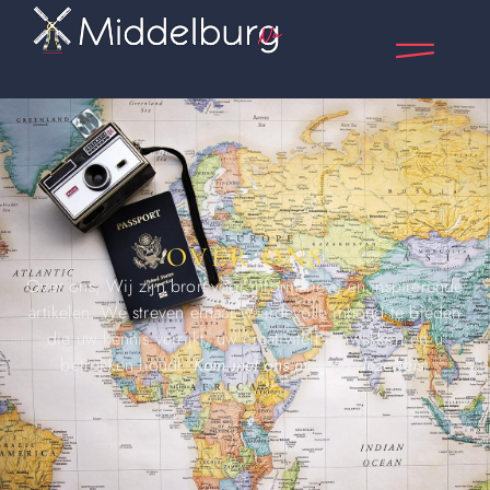
OVER ONS
Over ons, Wij zijn bron voor informatieve en inspirerende
artikelen. We streven ernaar waardevolle inhoud te bieden
die uw kennis verrijkt, uw creativiteit aanwakkert en u
betrokken houdt.
Kom met ons mee op deze reis.