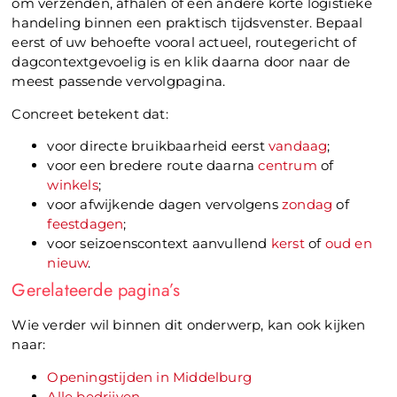
om verzenden, afhalen of een andere korte logistieke
handeling binnen een praktisch tijdsvenster. Bepaal
eerst of uw behoefte vooral actueel, routegericht of
dagcontextgevoelig is en klik daarna door naar de
meest passende vervolgpagina.
Concreet betekent dat:
voor directe bruikbaarheid eerst
vandaag
;
voor een bredere route daarna
centrum
of
winkels
;
voor afwijkende dagen vervolgens
zondag
of
feestdagen
;
voor seizoenscontext aanvullend
kerst
of
oud en
nieuw
.
Gerelateerde pagina’s
Wie verder wil binnen dit onderwerp, kan ook kijken
naar:
Openingstijden in Middelburg
Alle bedrijven