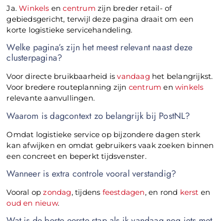
Ja.
Winkels
en
centrum
zijn breder retail- of
gebiedsgericht, terwijl deze pagina draait om een
korte logistieke servicehandeling.
Welke pagina’s zijn het meest relevant naast deze
clusterpagina?
Voor directe bruikbaarheid is
vandaag
het belangrijkst.
Voor bredere routeplanning zijn
centrum
en
winkels
relevante aanvullingen.
Waarom is dagcontext zo belangrijk bij PostNL?
Omdat logistieke service op bijzondere dagen sterk
kan afwijken en omdat gebruikers vaak zoeken binnen
een concreet en beperkt tijdsvenster.
Wanneer is extra controle vooral verstandig?
Vooral op
zondag
, tijdens
feestdagen
, en rond
kerst
en
oud en nieuw
.
Wat is de beste eerste stap als ik vandaag nog iets met