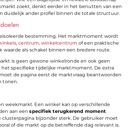
kmarkt zoekt, denkt eerder in het benutten van een
duidelijk ander profiel binnen de totale structuur.
ldoelen
g geïsoleerde bestemming. Het marktmoment wordt
winkels
,
centrum
,
winkelcentrum
of een praktische
ok waarde als schakel binnen een bredere route.
markt is geen gewone winkelronde en ook geen
 het specifieke tijdelijke marktmoment. De extra
 moet de pagina eerst de marktvraag beantwoorden
n tonen.
 een weekmarkt. Een winkel kan op verschillende
nden aan een
specifiek terugkerend moment
.
clusterpagina bijzonder sterk. De gebruiker moet
ral of die markt op de betreffende dag relevant is.