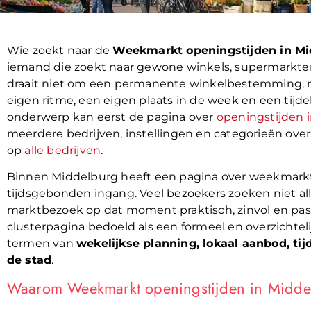
Wie zoekt naar de
Weekmarkt openingstijden in Mi
iemand die zoekt naar gewone winkels, supermarkten 
draait niet om een permanente winkelbestemming,
eigen ritme, een eigen plaats in de week en een tijde
onderwerp kan eerst de pagina over
openingstijden 
meerdere bedrijven, instellingen en categorieën overz
op
alle bedrijven
.
Binnen Middelburg heeft een pagina over weekmarkt o
tijdsgebonden ingang. Veel bezoekers zoeken niet alle
marktbezoek op dat moment praktisch, zinvol en pas
clusterpagina bedoeld als een formeel en overzichtel
termen van
wekelijkse planning, lokaal aanbod, ti
de stad
.
Waarom Weekmarkt openingstijden in Middel