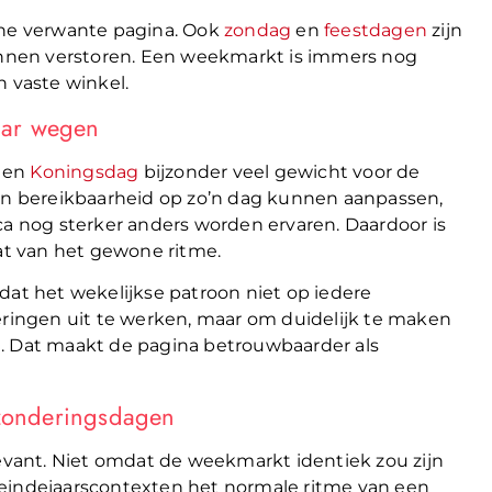
che verwante pagina. Ook
zondag
en
feestdagen
zijn
kunnen verstoren. Een weekmarkt is immers nog
n vaste winkel.
aar wegen
en
Koningsdag
bijzonder veel gewicht voor de
n bereikbaarheid op zo’n dag kunnen aanpassen,
ca nog sterker anders worden ervaren. Daardoor is
aat van het gewone ritme.
dat het wekelijkse patroon niet op iedere
eringen uit te werken, maar om duidelijk te maken
t. Dat maakt de pagina betrouwbaarder als
tzonderingsdagen
levant. Niet omdat de weekmarkt identiek zou zijn
 eindejaarscontexten het normale ritme van een