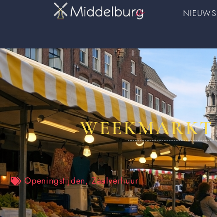
NIEUWS
WEEKMARKT 
Openingstijden
,
Zaalverhuur