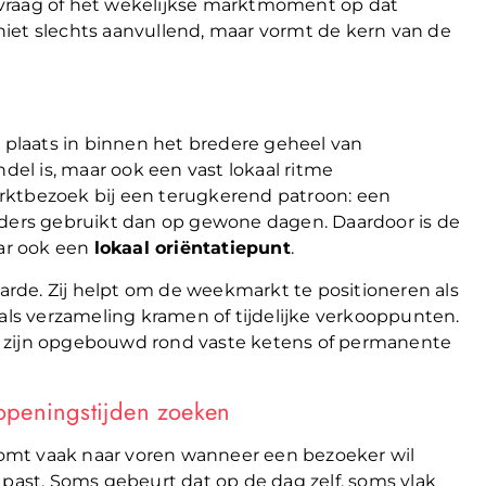
de vraag of het wekelijkse marktmoment op dat
iet slechts aanvullend, maar vormt de kern van de
plaats in binnen het bredere geheel van
del is, maar ook een vast lokaal ritme
rktbezoek bij een terugkerend patroon: een
ers gebruikt dan op gewone dagen. Daardoor is de
ar ook een
lokaal oriëntatiepunt
.
rde. Zij helpt om de weekmarkt te positioneren als
 als verzameling kramen of tijdelijke verkooppunten.
die zijn opgebouwd rond vaste ketens of permanente
openingstijden zoeken
omt vaak naar voren wanneer een bezoeker wil
st. Soms gebeurt dat op de dag zelf, soms vlak