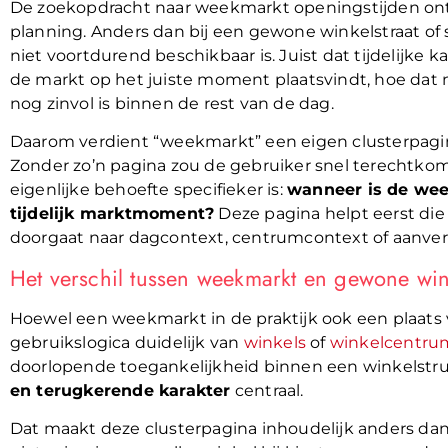
De zoekopdracht naar weekmarkt openingstijden onts
planning. Anders dan bij een gewone winkelstraat o
niet voortdurend beschikbaar is. Juist dat tijdelijke 
de markt op het juiste moment plaatsvindt, hoe da
nog zinvol is binnen de rest van de dag.
Daarom verdient “weekmarkt” een eigen clusterpagin
Zonder zo’n pagina zou de gebruiker snel terechtkomen
eigenlijke behoefte specifieker is:
wanneer is de wee
tijdelijk marktmoment?
Deze pagina helpt eerst di
doorgaat naar dagcontext, centrumcontext of aanve
Het verschil tussen weekmarkt en gewone win
Hoewel een weekmarkt in de praktijk ook een plaats v
gebruikslogica duidelijk van
winkels
of
winkelcentru
doorlopende toegankelijkheid binnen een winkelstruc
en terugkerende karakter
centraal.
Dat maakt deze clusterpagina inhoudelijk anders dan