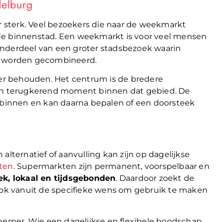
delburg
 sterk. Veel bezoekers die naar de weekmarkt
de binnenstad. Een weekmarkt is voor veel mensen
onderdeel van een groter stadsbezoek waarin
en worden gecombineerd.
r behouden. Het centrum is de bredere
 en terugkerend moment binnen dat gebied. De
g binnen en kan daarna bepalen of een doorsteek
ernatief of aanvulling kan zijn op dagelijkse
ten
. Supermarkten zijn permanent, voorspelbaar en
ek, lokaal en tijdsgebonden
. Daardoor zoekt de
 ook vanuit de specifieke wens om gebruik te maken
herper. Wie een dagelijkse en flexibele boodschap