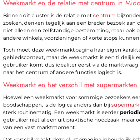
Weekmarkt en de relatie met centrum in Mid
Binnen dit cluster is de relatie met
centrum
bijzonder
zoeken, denken tegelijk aan een breder bezoek aan 
niet alleen een zelfstandige bestemming, maar ook 
andere winkels, voorzieningen of korte stops kunn
Toch moet deze weekmarktpagina haar eigen karakte
gebiedscontext, maar de weekmarkt is een tijdelijk
gebruiker komt dus idealiter eerst via de marktvraa
naar het centrum of andere functies logisch is.
Weekmarkt en het verschil met supermarkten
Hoewel een weekmarkt voor sommige bezoekers een alt
boodschappen, is de logica anders dan bij
supermark
sterk routinematig. Een weekmarkt is eerder
periodi
gebruiker niet alleen uit praktische noodzaak, maar
van een vast marktmoment.
Dat verschil maakt deze clusterpagina inhoudelijk sc