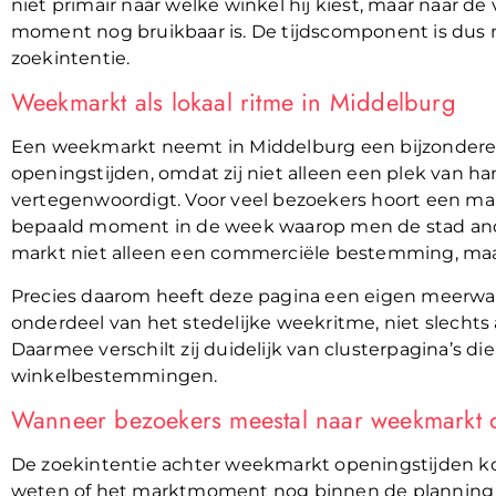
niet primair naar welke winkel hij kiest, maar naar 
moment nog bruikbaar is. De tijdscomponent is dus n
zoekintentie.
Weekmarkt als lokaal ritme in Middelburg
Een weekmarkt neemt in Middelburg een bijzondere 
openingstijden, omdat zij niet alleen een plek van han
vertegenwoordigt. Voor veel bezoekers hoort een ma
bepaald moment in de week waarop men de stad and
markt niet alleen een commerciële bestemming, ma
Precies daarom heeft deze pagina een eigen meerwaa
onderdeel van het stedelijke weekritme, niet slechts
Daarmee verschilt zij duidelijk van clusterpagina’s 
winkelbestemmingen.
Wanneer bezoekers meestal naar weekmarkt 
De zoekintentie achter weekmarkt openingstijden k
weten of het marktmoment nog binnen de planning pa