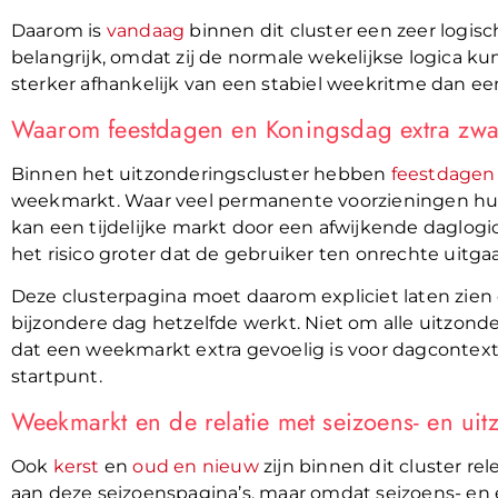
Daarom is
vandaag
binnen dit cluster een zeer logis
belangrijk, omdat zij de normale wekelijkse logica 
sterker afhankelijk van een stabiel weekritme dan ee
Waarom feestdagen en Koningsdag extra zw
Binnen het uitzonderingscluster hebben
feestdagen
weekmarkt. Waar veel permanente voorzieningen hu
kan een tijdelijke markt door een afwijkende daglogi
het risico groter dat de gebruiker ten onrechte uitg
Deze clusterpagina moet daarom expliciet laten zien 
bijzondere dag hetzelfde werkt. Niet om alle uitzond
dat een weekmarkt extra gevoelig is voor dagcontex
startpunt.
Weekmarkt en de relatie met seizoens- en ui
Ook
kerst
en
oud en nieuw
zijn binnen dit cluster re
aan deze seizoenspagina’s, maar omdat seizoens- en