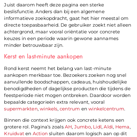
Juist daarom heeft deze pagina een sterke
beslisfunctie. Anders dan bij een algemene
informatieve zoekopdracht, gaat het hier meestal om
directe toepasbaarheid. De gebruiker zoekt niet alleen
achtergrond, maar vooral oriëntatie voor concrete
keuzes in een periode waarin gewone aannames
minder betrouwbaar zijn.
Kerst en last-minute aankopen
Rond kerst neemt het belang van last-minute
aankopen merkbaar toe. Bezoekers zoeken nog snel
aanvullende boodschappen, cadeaus, huishoudelijke
benodigdheden of dagelijkse producten die tijdens de
feestperiode niet mogen ontbreken. Daardoor worden
bepaalde categorieën extra relevant, vooral
supermarkten
,
winkels
,
centrum
en
winkelcentrum
.
Binnen die context krijgen ook concrete ketens een
grotere rol. Pagina’s zoals
AH
,
Jumbo
,
Lidl
,
Aldi
,
Hema
,
Kruidvat
en
Action
sluiten daarom logisch aan op dit