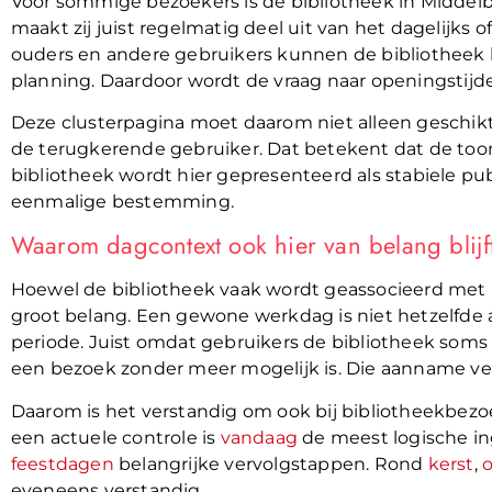
Voor sommige bezoekers is de bibliotheek in Middelb
maakt zij juist regelmatig deel uit van het dagelijks 
ouders en andere gebruikers kunnen de bibliotheek
planning. Daardoor wordt de vraag naar openingstij
Deze clusterpagina moet daarom niet alleen geschikt 
de terugkerende gebruiker. Dat betekent dat de too
bibliotheek wordt hier gepresenteerd als stabiele publ
eenmalige bestemming.
Waarom dagcontext ook hier van belang blijf
Hoewel de bibliotheek vaak wordt geassocieerd met re
groot belang. Een gewone werkdag is niet hetzelfde 
periode. Juist omdat gebruikers de bibliotheek soms
een bezoek zonder meer mogelijk is. Die aanname ve
Daarom is het verstandig om ook bij bibliotheekbezo
een actuele controle is
vandaag
de meest logische in
feestdagen
belangrijke vervolgstappen. Rond
kerst
,
eveneens verstandig.