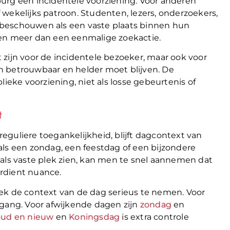
urg een incidentele voorziening. Voor anderen
of wekelijks patroon. Studenten, lezers, onderzoekers,
 beschouwen als een vaste plaats binnen hun
den meer dan een eenmalige zoekactie.
zijn voor de incidentele bezoeker, maar ook voor
n betrouwbaar en helder moet blijven. De
ieke voorziening, niet als losse gebeurtenis of
t
guliere toegankelijkheid, blijft dagcontext van
als een zondag, een feestdag of een bijzondere
 als vaste plek zien, kan men te snel aannemen dat
rdient nuance.
ek de context van de dag serieus te nemen. Voor
gang. Voor afwijkende dagen zijn
zondag
en
oud en nieuw
en
Koningsdag
is extra controle