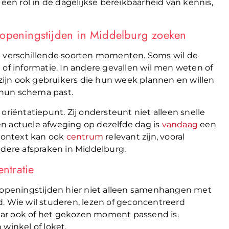
 een rol in de dagelijkse bereikbaarheid van kennis,
 openingstijden in Middelburg zoeken
op verschillende soorten momenten. Soms wil de
 of informatie. In andere gevallen wil men weten of
 zijn ook gebruikers die hun week plannen en willen
 hun schema past.
oriëntatiepunt. Zij ondersteunt niet alleen snelle
n actuele afweging op dezelfde dag is
vandaag
een
 context kan ook
centrum
relevant zijn, vooral
ere afspraken in Middelburg.
ntratie
t openingstijden hier niet alleen samenhangen met
. Wie wil studeren, lezen of geconcentreerd
 maar ook of het gekozen moment passend is.
winkel of loket.