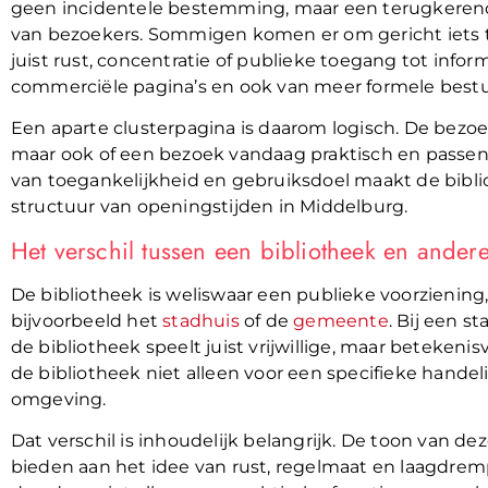
geen incidentele bestemming, maar een terugkerende
van bezoekers. Sommigen komen er om gericht iets t
juist rust, concentratie of publieke toegang tot infor
commerciële pagina’s en ook van meer formele bestuu
Een aparte clusterpagina is daarom logisch. De bezoek
maar ook of een bezoek vandaag praktisch en passend
van toegankelijkheid en gebruiksdoel maakt de bibl
structuur van openingstijden in Middelburg.
Het verschil tussen een bibliotheek en ander
De bibliotheek is weliswaar een publieke voorziening
bijvoorbeeld het
stadhuis
of de
gemeente
. Bij een s
de bibliotheek speelt juist vrijwillige, maar betekeni
de bibliotheek niet alleen voor een specifieke hande
omgeving.
Dat verschil is inhoudelijk belangrijk. De toon van d
bieden aan het idee van rust, regelmaat en laagdrem