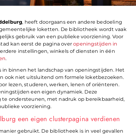
iddelburg
, heeft doorgaans een andere bedoeling
gemeentelijke loketten. De bibliotheek wordt vaak
gelijks gebruik van een publieke voorziening. Voor
stad kan eerst de pagina over
openingstijden in
dere instellingen, winkels of diensten in één
ven
.
 in binnen het landschap van openingstijden. Het
ook niet uitsluitend om formele loketbezoeken.
or lezen, studeren, werken, lenen of oriënteren.
eningstijden een eigen dynamiek. Deze
g te ondersteunen, met nadruk op bereikbaarheid,
ublieke voorziening.
lburg een eigen clusterpagina verdienen
anier gebruikt. De bibliotheek is in veel gevallen