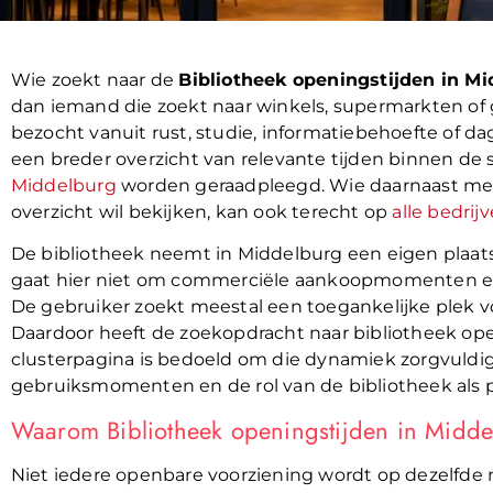
Wie zoekt naar de
Bibliotheek openingstijden in M
dan iemand die zoekt naar winkels, supermarkten of 
bezocht vanuit rust, studie, informatiebehoefte of da
een breder overzicht van relevante tijden binnen de 
Middelburg
worden geraadpleegd. Wie daarnaast meer
overzicht wil bekijken, kan ook terecht op
alle bedrij
De bibliotheek neemt in Middelburg een eigen plaats
gaat hier niet om commerciële aankoopmomenten en 
De gebruiker zoekt meestal een toegankelijke plek vo
Daardoor heeft de zoekopdracht naar bibliotheek op
clusterpagina is bedoeld om die dynamiek zorgvuldi
gebruiksmomenten en de rol van de bibliotheek als p
Waarom Bibliotheek openingstijden in Midde
Niet iedere openbare voorziening wordt op dezelfde m