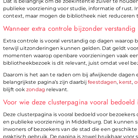
Dat is belangrijk om de zoekintentie zuiver te houden
publieke voorziening voor studie, informatie of rust.
context, maar mogen de bibliotheek niet reduceren 
Wanneer extra controle bijzonder verstandig 
Extra controle is vooral verstandig op dagen waarop 
terwijl uitzonderingen kunnen gelden. Dat geldt voor
momenten waarop openbare voorzieningen vaak een 
bibliotheekbezoek is dit relevant, juist omdat veel 
Daarom is het aan te raden om bij afwijkende dagen
belangrijkste pagina’s zijn daarbij
feestdagen
,
kerst
,
o
blijft ook
zondag
relevant.
Voor wie deze clusterpagina vooral bedoeld 
Deze clusterpagina is vooral bedoeld voor bezoekers 
en publieke voorziening in Middelburg. Dat kunnen st
inwoners of bezoekers van de stad die een geschikte 
praktisch gebruik. De pagina is zowel bruikbaar voor 