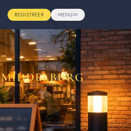
REGISTREER
MENU
N MIDDELBURG