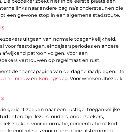
. De bezoeker zoekt hier in de eerste plaats een
 Interne links naar andere pagina’s ondersteunen die
tot een gewone stop in een algemene stadsroute.
is
bezoekers uitgaan van normale toegankelijkheid,
al voor feestdagen, eindejaarsperiodes en andere
afwijkend patroon volgen. Voor een
bezoekers vertrouwen op regelmaat en rust.
 eerst de themapagina van de dag te raadplegen. De
ud en nieuw
en
Koningsdag
. Voor weekendbezoek
is
die gericht zoeken naar een rustige, toegankelijke
udenten zijn, lezers, ouders, onderzoekers,
plek zoeken voor informatie, concentratie of kort
snelle controle als voor planmatige afstemming.