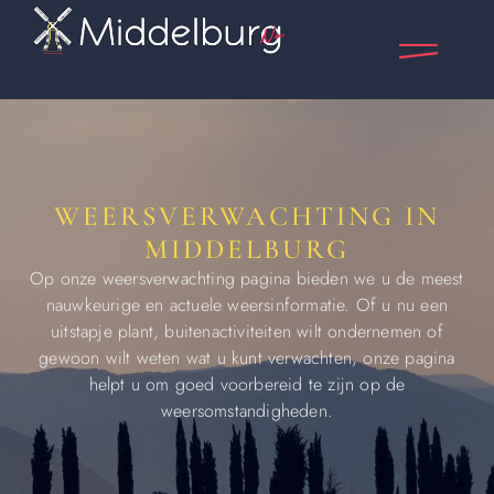
WEERSVERWACHTING IN
MIDDELBURG
Op onze weersverwachting pagina bieden we u de meest
nauwkeurige en actuele weersinformatie. Of u nu een
uitstapje plant, buitenactiviteiten wilt ondernemen of
gewoon wilt weten wat u kunt verwachten, onze pagina
helpt u om goed voorbereid te zijn op de
weersomstandigheden.