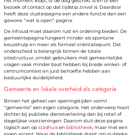
het moment klopt, of de dag geschikt is en of een
bezoek of contact op dat tijdstip zinvol is. Daardoor
heeft deze clusterpagina een andere functie dan een
gewone “wat is open”-pagina.
De inhoud moet daarom rust en ordening bieden. De
gemeentepagina fungeert minder als spontane
keuzehulp en meer als formeel oriëntatiepunt. Dat
onderscheid is belangrijk binnen de totale
sitestructuur, omdat gebruikers met gemeentelijke
vragen vaak minder baat hebben bij brede winkel- of
centrumcontext en juist behoefte hebben aan
bestuurlijke duidelijkheid.
Gemeente en lokale overheid als categorie
Binnen het geheel van openingstijden vormt
“gemeente” een eigen categorie. Het onderwerp hoort
dichter bij publieke dienstverlening dan bij retail of
dagelijkse voorzieningen. Daarom sluit deze pagina
logisch aan op
stadhuis
en
bibliotheek
, maar met een
eigen accent. Waar de bibliotheek draait om publieke