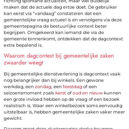
richting spontane actualiteit, maar wel duidelijk
maken dat de actuele dag ertoe doet. De gebruiker
kan eerst via “vandaag” constateren dat een
gemeentelijke vraag actueel is en vervolgens via deze
gemeentepagina de bestuurlijke context beter
begrijpen. Omgekeerd kan iemand die via de
gemeente binnenkomt, ontdekken dat de dagcontext
extra bepalend is.
Waarom dagcontext bij gemeentelijke zaken
zwaarder weegt
Bij gemeentelijke dienstverlening is dagcontext vaak
nog belangrijker dan bij winkels. Een gewone
werkdag, een
zondag
, een
feestdag
of een
seizoensmoment zoals
kerst
of
oud en nieuw
kunnen
een grote invloed hebben op de vraag of een bezoek
realistisch is. Waar een winkelbezoek soms eenvoudig
uitstelbaar is, hebben gemeentelijke zaken vaker meer
gewicht.
Daarom moet deze clusterpagina sterke bruggen