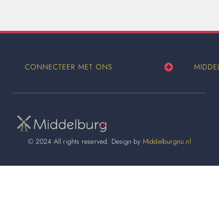
CONNECTEER MET ONS
MIDDE
© 2024 All rights reserved. Design by
Middelburgnu.nl