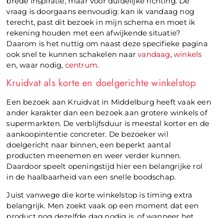
brede inspiratie, maar voor duidelijke richting. De
vraag is doorgaans eenvoudig: kan ik vandaag nog
terecht, past dit bezoek in mijn schema en moet ik
rekening houden met een afwijkende situatie?
Daarom is het nuttig om naast deze specifieke pagina
ook snel te kunnen schakelen naar
vandaag
,
winkels
en, waar nodig,
centrum
.
Kruidvat als korte en doelgerichte winkelstop
Een bezoek aan Kruidvat in Middelburg heeft vaak een
ander karakter dan een bezoek aan grotere winkels of
supermarkten. De verblijfsduur is meestal korter en de
aankoopintentie concreter. De bezoeker wil
doelgericht naar binnen, een beperkt aantal
producten meenemen en weer verder kunnen.
Daardoor speelt openingstijd hier een belangrijke rol
in de haalbaarheid van een snelle boodschap.
Juist vanwege die korte winkelstop is timing extra
belangrijk. Men zoekt vaak op een moment dat een
product nog dezelfde dag nodig is, of wanneer het