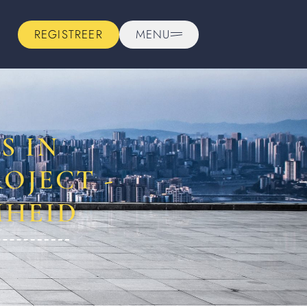
REGISTREER
MENU
S IN
OJECT -
MHEID