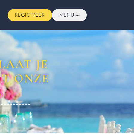
REGISTREER
MENU
LAAT JE
ET ONZE
S