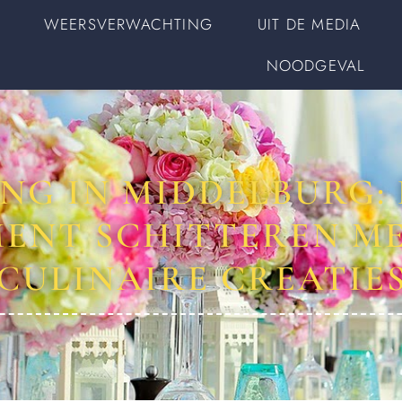
WEERSVERWACHTING
UIT DE MEDIA
NOODGEVAL
NG IN MIDDELBURG: 
ENT SCHITTEREN M
CULINAIRE CREATIE