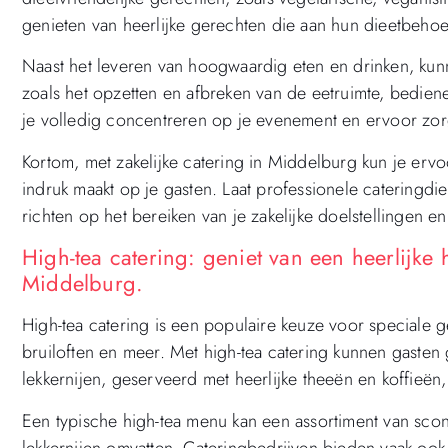
genieten van heerlijke gerechten die aan hun dieetbehoe
Naast het leveren van hoogwaardig eten en drinken, kunn
zoals het opzetten en afbreken van de eetruimte, bedien
je volledig concentreren op je evenement en ervoor zorg
Kortom, met zakelijke catering in Middelburg kun je erv
indruk maakt op je gasten. Laat professionele cateringdie
richten op het bereiken van je zakelijke doelstellingen e
High-tea catering: geniet van een heerlijke h
Middelburg.
High-tea catering is een populaire keuze voor speciale
bruiloften en meer. Met high-tea catering kunnen gasten 
lekkernijen, geserveerd met heerlijke theeën en koffieën, 
Een typische high-tea menu kan een assortiment van scon
lekkernijen omvatten. Cateringbedrijven bieden vaak ook 