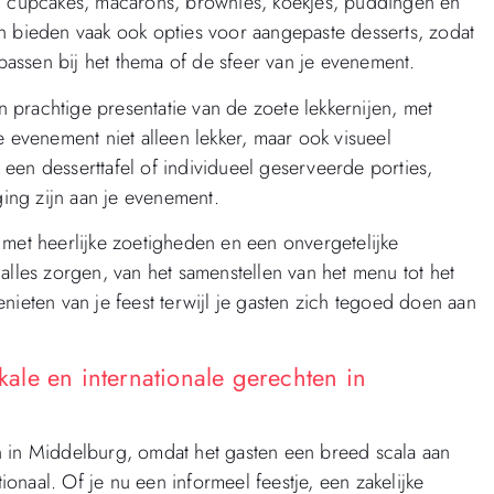
n, cupcakes, macarons, brownies, koekjes, puddingen en
n bieden vaak ook opties voor aangepaste desserts, zodat
 passen bij het thema of de sfeer van je evenement.
prachtige presentatie van de zoete lekkernijen, met
e evenement niet alleen lekker, maar ook visueel
, een desserttafel of individueel geserveerde porties,
ging zijn aan je evenement.
 met heerlijke zoetigheden en een onvergetelijke
alles zorgen, van het samenstellen van het menu tot het
nieten van je feest terwijl je gasten zich tegoed doen aan
okale en internationale gerechten in
n in Middelburg, omdat het gasten een breed scala aan
tionaal. Of je nu een informeel feestje, een zakelijke