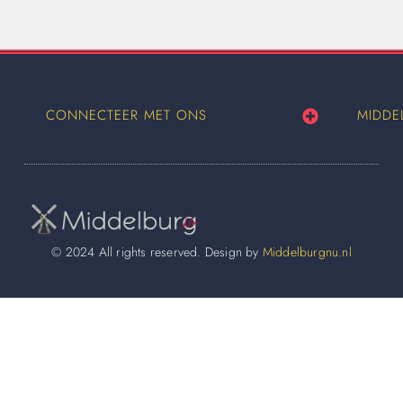
CONNECTEER MET ONS
MIDDE
© 2024 All rights reserved. Design by
Middelburgnu.nl