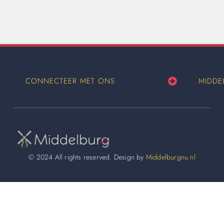
CONNECTEER MET ONS
MIDDE
© 2024 All rights reserved. Design by
Middelburgnu.nl