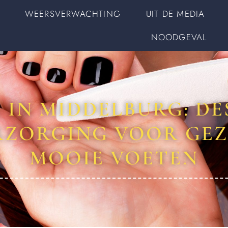
WEERSVERWACHTING
UIT DE MEDIA
NOODGEVAL
 IN MIDDELBURG: D
RZORGING VOOR GEZ
MOOIE VOETEN