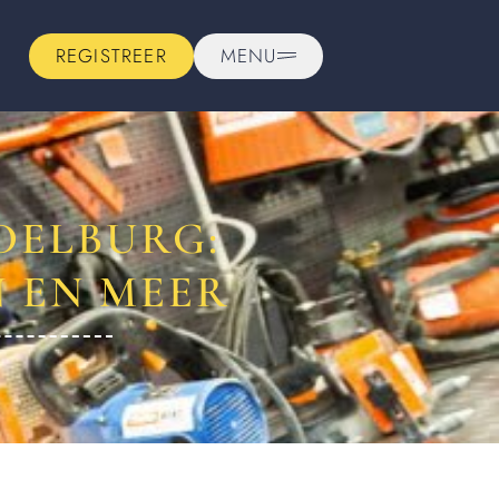
REGISTREER
MENU
DELBURG:
 EN MEER