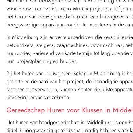
Het huren van bouwgereedschap in Middelburg omvat ee
voor bouw-, renovatie- en constructieprojecten. Of je n
het huren van bouwgereedschap kan een handige en koste
hoogwaardige apparatuur zonder te investeren in de aan
In Middelburg zijn er verhuurbedrijven die verschille
betonmixers, steigers, zaagmachines, boormachines, hef
huuropties, variërend van korte termijn tot langlopende v
hun projectplanning en budget.
Bij het huren van bouwgereedschap in Middelburg is het
grootte en de aard van het project, de benodigde appa
factoren te overwegen, kunnen klanten de juiste appara
uitvoering ervan verzekeren.
Gereedschap Huren voor Klussen in Midde
Het huren van handgereedschap in Middelburg is een han
tijdelijk hoogwaardig gereedschap nodig hebben voor kl