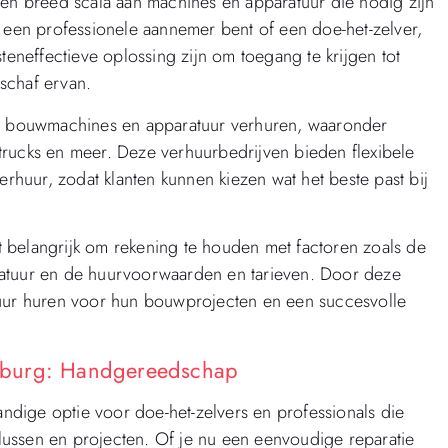
n breed scala aan machines en apparatuur die nodig zijn
u een professionele aannemer bent of een doe-het-zelver,
neffectieve oplossing zijn om toegang te krijgen tot
schaf ervan.
nde bouwmachines en apparatuur verhuren, waaronder
trucks en meer. Deze verhuurbedrijven bieden flexibele
erhuur, zodat klanten kunnen kiezen wat het beste past bij
 belangrijk om rekening te houden met factoren zoals de
ratuur en de huurvoorwaarden en tarieven. Door deze
tuur huren voor hun bouwprojecten en een succesvolle
lburg: Handgereedschap
dige optie voor doe-het-zelvers en professionals die
ussen en projecten. Of je nu een eenvoudige reparatie