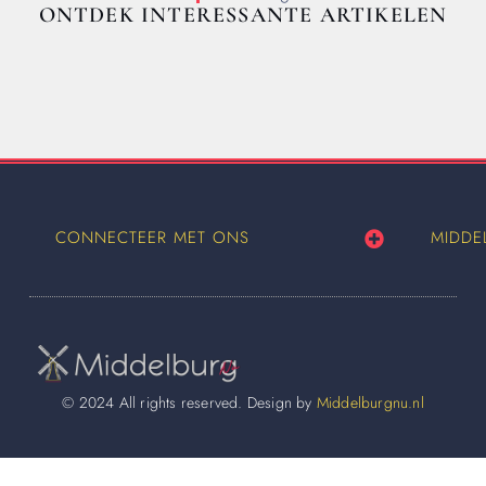
ONTDEK INTERESSANTE ARTIKELEN
CONNECTEER MET ONS
MIDDE
© 2024 All rights reserved. Design by
Middelburgnu.nl