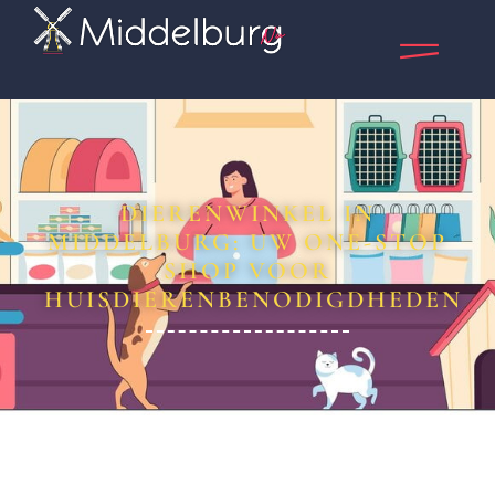
DIERENWINKEL IN
MIDDELBURG: UW ONE-STOP
SHOP VOOR
HUISDIERENBENODIGDHEDEN