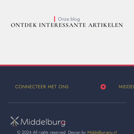
Onze blog
ONTDEK INTERESSANTE ARTIKELEN
CONNECTEER MET ONS
MIDDE
© 2024 All rights reserved. Design by
Middelburgnu.nl