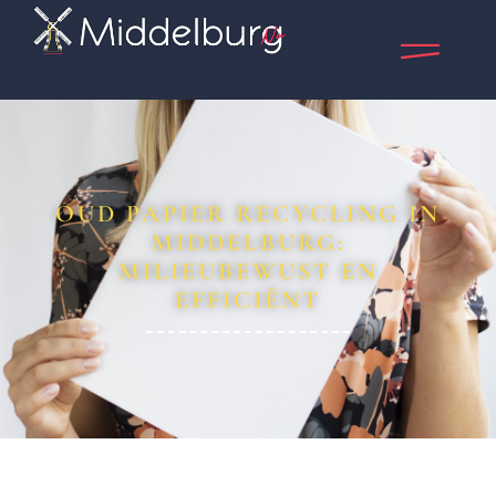
OUD PAPIER RECYCLING IN
MIDDELBURG:
MILIEUBEWUST EN
EFFICIËNT