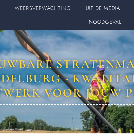
WEERSVERWACHTING
UIT DE MEDIA
NOODGEVAL
UWBARE STRATENMA
DELBURG - KWALITA
TWERK VOOR JOUW P