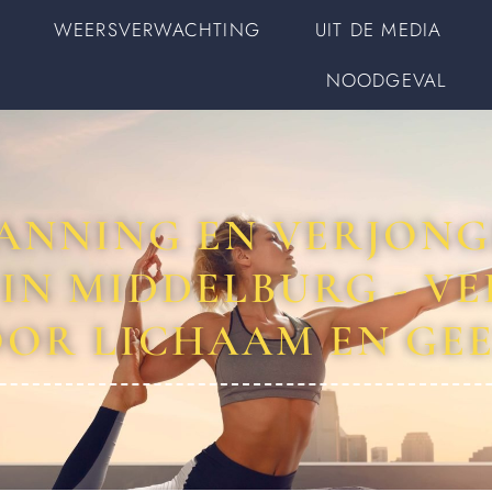
WEERSVERWACHTING
UIT DE MEDIA
NOODGEVAL
ANNING EN VERJONGI
 IN MIDDELBURG - V
OR LICHAAM EN GE