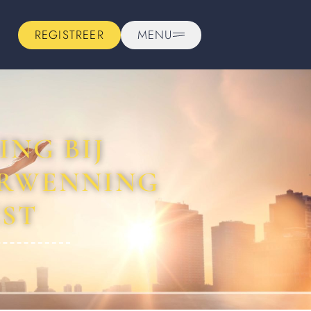
REGISTREER
MENU
NG BIJ
ERWENNING
EST