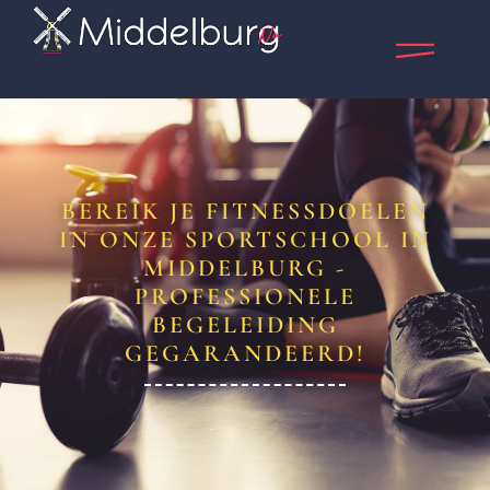
BEREIK JE FITNESSDOELEN
IN ONZE SPORTSCHOOL IN
MIDDELBURG -
PROFESSIONELE
BEGELEIDING
GEGARANDEERD!