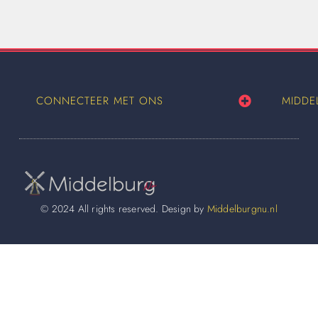
CONNECTEER MET ONS
MIDDE
© 2024 All rights reserved. Design by
Middelburgnu.nl