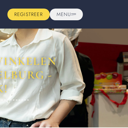
REGISTREER
MENU
WINKELEN
ELBURG -
K!