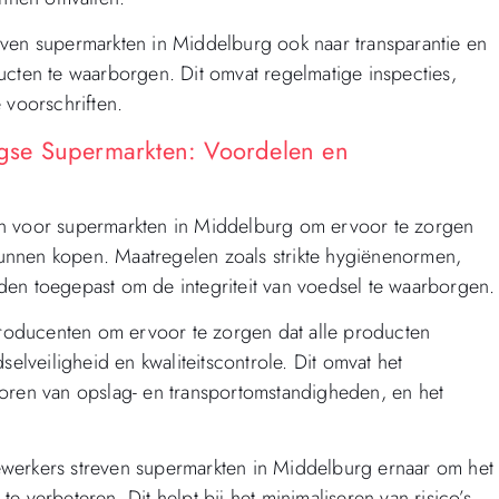
even supermarkten in Middelburg ook naar transparantie en
ucten te waarborgen. Dit omvat regelmatige inspecties,
 voorschriften.
gse Supermarkten: Voordelen en
iten voor supermarkten in Middelburg om ervoor te zorgen
unnen kopen. Maatregelen zoals strikte hygiënenormen,
den toegepast om de integriteit van voedsel te waarborgen.
roducenten om ervoor te zorgen dat alle producten
veiligheid en kwaliteitscontrole. Dit omvat het
toren van opslag- en transportomstandigheden, en het
ewerkers streven supermarkten in Middelburg ernaar om het
 verbeteren. Dit helpt bij het minimaliseren van risico’s