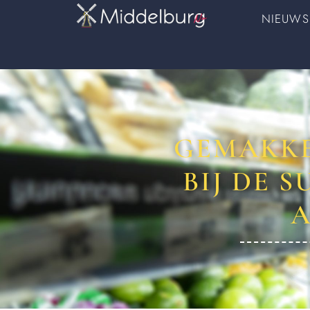
NIEUWS
GEMAKKE
BIJ DE 
A