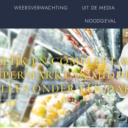
WEERSVERWACHTING
UIT DE MEDIA
NOODGEVAL
LIJK EN COMPLEET 
SUPERMARKT IN MIDD
LLES ONDER ÉÉN DA