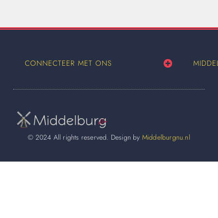
CONNECTEER MET ONS
MIDDE
© 2024 All rights reserved. Design by
Middelburgnu.nl