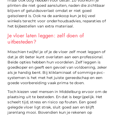
maar ook oog hebben voor detail. Zo voorkom je
plinten die niet goed aansluiten, naden die zichtbaar
blijven of geluidsoverlast omdat er niet goed
geïsoleerd is. Ook na de aankoop kun je bij veel
winkels terecht voor onderhoudsadvies, reparaties of
het bijbestellen van extra materiaal.
Je vloer laten leggen: zelf doen of
uitbesteden?
Misschien twijfel je of je de vloer zelf moet leggen of
dat je dit beter kunt overlaten aan een professional.
Beide opties hebben hun voordelen. Zelf leggen is
goedkoper en geeft een gevoel van voldoening, zeker
als je handig bent. Bij kliklaminaat of sommige pvc-
systemen is het met het juiste gereedschap en een
goede voorbereiding vaak prima te doen.
Toch kiezen veel mensen in Middelburg ervoor om de
plaatsing uit te besteden. En dat is begrijpelijk. Het
scheelt tijd, stress en risico op fouten. Een goed
gelegde vloer ligt strak, sluit goed aan en blijft
jarenlang mooi. Bovendien kun je rekenen op