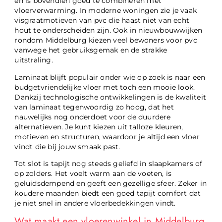
en is bovendien goed te combineren met
vloerverwarming. In moderne woningen zie je vaak
visgraatmotieven van pvc die haast niet van echt
hout te onderscheiden zijn. Ook in nieuwbouwwijken
rondom Middelburg kiezen veel bewoners voor pvc
vanwege het gebruiksgemak en de strakke
uitstraling.
Laminaat blijft populair onder wie op zoek is naar een
budgetvriendelijke vloer met toch een mooie look.
Dankzij technologische ontwikkelingen is de kwaliteit
van laminaat tegenwoordig zo hoog, dat het
nauwelijks nog onderdoet voor de duurdere
alternatieven. Je kunt kiezen uit talloze kleuren,
motieven en structuren, waardoor je altijd een vloer
vindt die bij jouw smaak past.
Tot slot is tapijt nog steeds geliefd in slaapkamers of
op zolders. Het voelt warm aan de voeten, is
geluidsdempend en geeft een gezellige sfeer. Zeker in
koudere maanden biedt een goed tapijt comfort dat
je niet snel in andere vloerbedekkingen vindt.
Wat maakt een vloerenwinkel in Middelburg