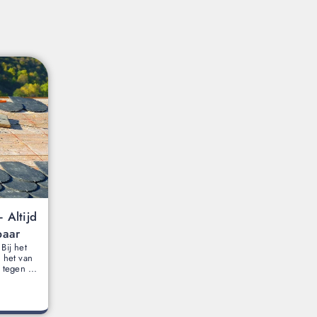
 Altijd
baar
Bij het
 het van
 tegen ...