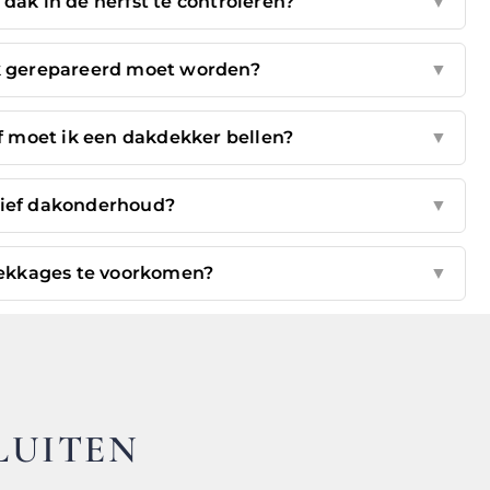
dak in de herfst te controleren?
▼
ak gerepareerd moet worden?
▼
of moet ik een dakdekker bellen?
▼
tief dakonderhoud?
▼
ekkages te voorkomen?
▼
LUITEN