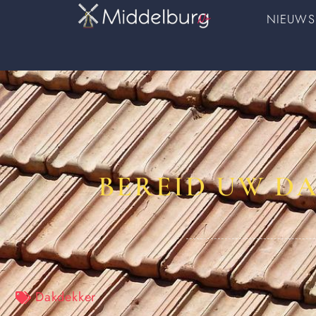
NIEUWS
BEREID UW D
Dakdekker