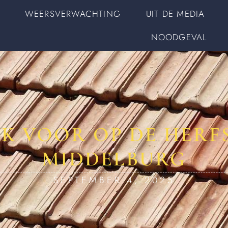
WEERSVERWACHTING
UIT DE MEDIA
NOODGEVAL
AK VOOR OP DE HERF
MIDDELBURG
SEPTEMBER 4, 2025