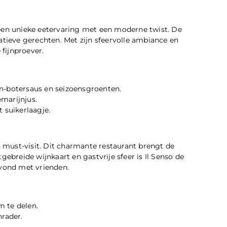
 een unieke eetervaring met een moderne twist. De
atieve gerechten. Met zijn sfeervolle ambiance en
 fijnproever.
n-botersaus en seizoensgroenten.
marijnjus.
 suikerlaagje.
en must-visit. Dit charmante restaurant brengt de
gebreide wijnkaart en gastvrije sfeer is Il Senso de
avond met vrienden.
m te delen.
nrader.