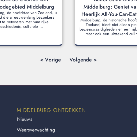
codegebied Middelburg
Middelburg: Geniet va
rg, de hoofdstad van Zeeland, is
Heerlijk All-You-Can-Ea
ad die al eeuwenlang bezoekers
Middelburg, de historische hoof
 te betoveren met haar rijke
Zeeland, biedt niet alleen pra
eschiedenis, culturele ...
bezienswaardigheden en een rijke
maar ook een uitstekend culina
< Vorige
Volgende >
MIDDELBURG ONTDEKKEN
Nieuws
Weersverwachting