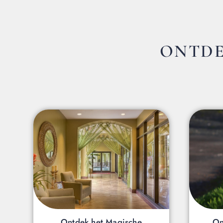
ONTDE
Ontdek het Magische
On