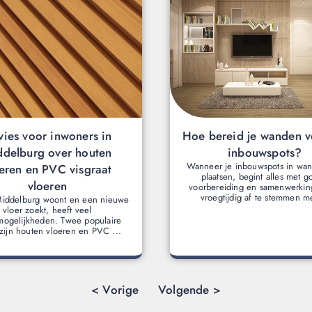
ies voor inwoners in
Hoe bereid je wanden v
ddelburg over houten
inbouwspots?
Wanneer je inbouwspots in wan
eren en PVC visgraat
plaatsen, begint alles met 
vloeren
voorbereiding en samenwerkin
vroegtijdig af te stemmen me
Middelburg woont en een nieuwe
vloer zoekt, heeft veel
ogelijkheden. Twee populaire
 zijn houten vloeren en PVC ...
< Vorige
Volgende >