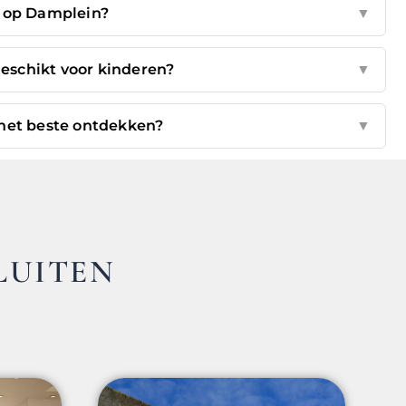
 op Damplein?
▼
eschikt voor kinderen?
▼
het beste ontdekken?
▼
LUITEN