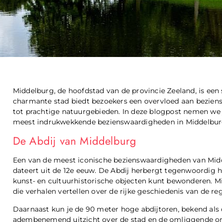
Middelburg, de hoofdstad van de provincie Zeeland, is een 
charmante stad biedt bezoekers een overvloed aan bezie
tot prachtige natuurgebieden. In deze blogpost nemen we
meest indrukwekkende bezienswaardigheden in Middelbur
De Abdij van Middelburg
Een van de meest iconische bezienswaardigheden van Midde
dateert uit de 12e eeuw. De Abdij herbergt tegenwoordig 
kunst- en cultuurhistorische objecten kunt bewonderen. M
die verhalen vertellen over de rijke geschiedenis van de reg
Daarnaast kun je de 90 meter hoge abdijtoren, bekend als
adembenemend uitzicht over de stad en de omliggende omg