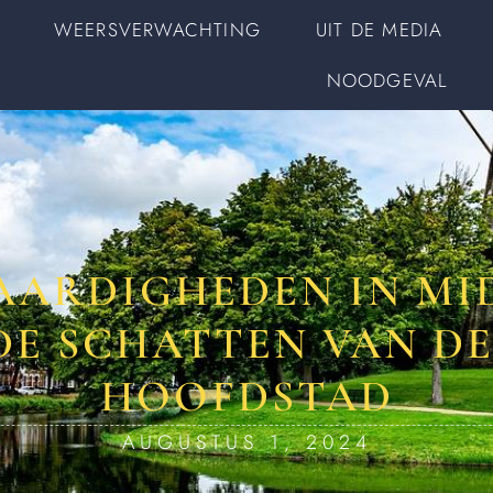
WEERSVERWACHTING
UIT DE MEDIA
NOODGEVAL
AARDIGHEDEN IN MI
DE SCHATTEN VAN DE
HOOFDSTAD
AUGUSTUS 1, 2024